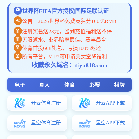
一、受理对象
考试动态
▲
受理对象：
教学基地动态
通本（专）科毕业
自考、成人教
课堂教学质量提升年
http://www.xxmu.
▲
受理内容：
通本（专）科学位
如您需要开具
址ku7711档案馆
htt
二、所需材料
《毕业证明书
（一）
《毕业