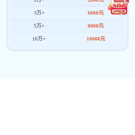
受酷游平台地址
暑假办理，以免给
四、证书领取
证书办理完成后
（一）
线下领
籍学历管理科
103
https://www.xxm
（一）
线上邮
成后
纸质版（证明
份证照片（核验身
旗区金穗大道601号k
式：收方付）