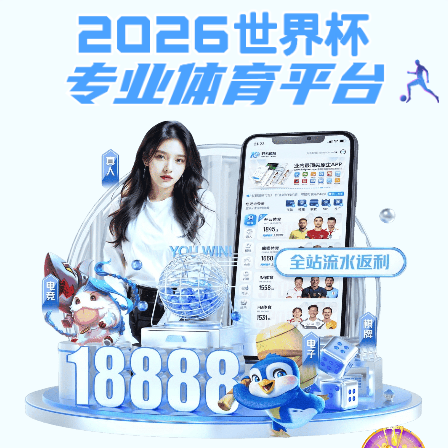
ky体育appky体育app官网登录入口
首页
关于我们
新闻动态
出国出境
新闻