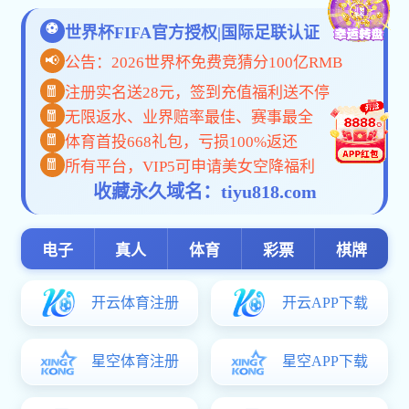
下载服务
更多>>
通知
常用链接
中华人民共和国外交部 国家外国专家局 国家留学基金委员会 河南省教育厅 河南省